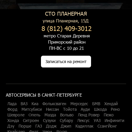
СТО ПЛАНЕРНАЯ
улица Планерная, 15Д
8 (812) 409-3012
метро Старая Деревня
Приморский район
ПН-ВС с 10 до 21
Записаться на ремонт
АВТОСЕРВИСЫ В САНКТ-ПЕТЕРБУРГЕ
Лада
ВАЗ
Киа
Фольксваген
Мерседес
БМВ
Хендай
Форд
Митсубиси
Ниссан
Тойота
Ауди
Шкода
Рено
Шевроле
Опель
Мазда
Вольво
Ленд Ровер
Пежо
Хонда
Ситроен
Сузуки
Субару
Лексус
УАЗ
Инфинити
Дэу
Порше
ГАЗ
Додж
Джип
Кадиллак
СсангЙонг
Крайслер
Фиат
Чери
Ягуар