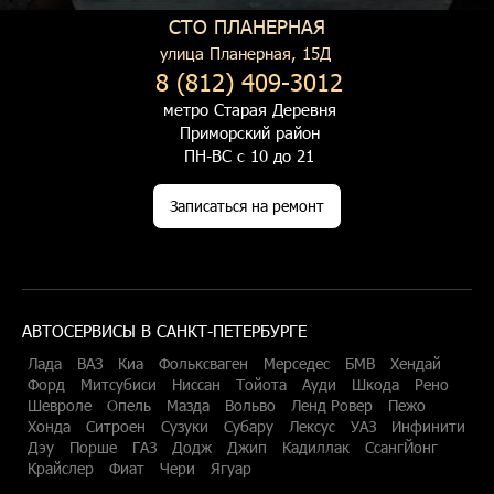
СТО ПЛАНЕРНАЯ
улица Планерная, 15Д
8 (812) 409-3012
метро Старая Деревня
Приморский район
ПН-ВС с 10 до 21
Записаться на ремонт
АВТОСЕРВИСЫ В САНКТ-ПЕТЕРБУРГЕ
Лада
ВАЗ
Киа
Фольксваген
Мерседес
БМВ
Хендай
Форд
Митсубиси
Ниссан
Тойота
Ауди
Шкода
Рено
Шевроле
Опель
Мазда
Вольво
Ленд Ровер
Пежо
Хонда
Ситроен
Сузуки
Субару
Лексус
УАЗ
Инфинити
Дэу
Порше
ГАЗ
Додж
Джип
Кадиллак
СсангЙонг
Крайслер
Фиат
Чери
Ягуар