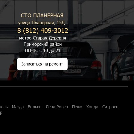
СТО ПЛАНЕРНАЯ
улица Планерная, 15Д
8 (812) 409-3012
метро Старая Деревня
Приморский район
ПН-ВС с 10 до 21
Записаться на ремонт
пель
Мазда
Вольво
Ленд Ровер
Пежо
Хонда
Ситроен
ар