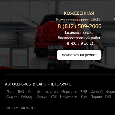
КОЖЕВЕННАЯ
Кожевенная линия 29к13
8 (812) 509-2006
Василеостровская
Василеостровский район
ПН-ВС с 9 до 21
Записаться на ремонт
АВТОСЕРВИСЫ В САНКТ-ПЕТЕРБУРГЕ
Лада
ВАЗ
Киа
Фольксваген
Мерседес
БМВ
Хендай
Форд
Сузуки
Субару
Лексус
УАЗ
Инфинити
Дэу
Порше
ГАЗ
ФОРУМ DAEWOO