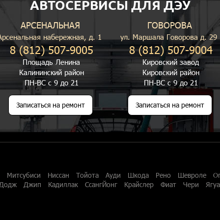
АВТОСЕРВИСЫ ДЛЯ ДЭУ
АРСЕНАЛЬНАЯ
ГОВОРОВА
Арсенальная набережная, д. 1
ул. Маршала Говорова д. 29
8 (812) 507-9005
8 (812) 507-9004
Площадь Ленина
Кировский завод
Калининский район
Кировский район
ПН-ВС с 9 до 21
ПН-ВС с 9 до 21
Записаться на ремонт
Записаться на ремонт
Митсубиси
Ниссан
Тойота
Ауди
Шкода
Рено
Шевроле
О
Додж
Джип
Кадиллак
СсангЙонг
Крайслер
Фиат
Чери
Ягу