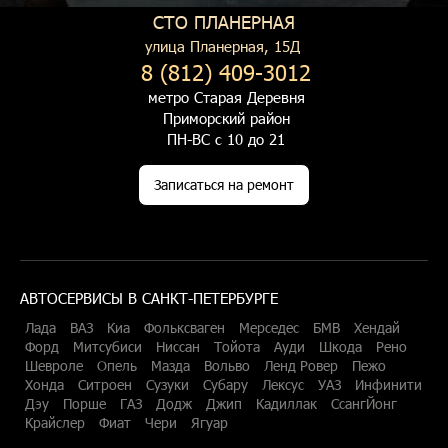
СТО ПЛАНЕРНАЯ
улица Планерная, 15Д
8 (812) 409-3012
метро Старая Деревня
Приморский район
ПН-ВС с 10 до 21
Записаться на ремонт
АВТОСЕРВИСЫ В САНКТ-ПЕТЕРБУРГЕ
Лада
ВАЗ
Киа
Фольксваген
Мерседес
БМВ
Хендай
Форд
Митсубиси
Ниссан
Тойота
Ауди
Шкода
Рено
Шевроле
Опель
Мазда
Вольво
Ленд Ровер
Пежо
Хонда
Ситроен
Сузуки
Субару
Лексус
УАЗ
Инфинити
Дэу
Порше
ГАЗ
Додж
Джип
Кадиллак
СсангЙонг
Крайслер
Фиат
Чери
Ягуар