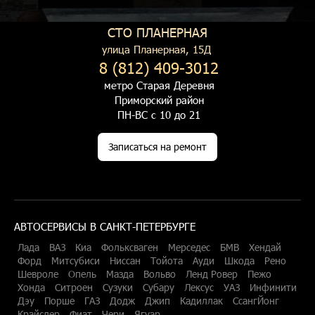
СТО ПЛАНЕРНАЯ
улица Планерная, 15Д
8 (812) 409-3012
метро Старая Деревня
Приморский район
ПН-ВС с 10 до 21
Записаться на ремонт
АВТОСЕРВИСЫ В САНКТ-ПЕТЕРБУРГЕ
Лада
ВАЗ
Киа
Фольксваген
Мерседес
БМВ
Хендай
Форд
Митсубиси
Ниссан
Тойота
Ауди
Шкода
Рено
Шевроле
Опель
Мазда
Вольво
Ленд Ровер
Пежо
Хонда
Ситроен
Сузуки
Субару
Лексус
УАЗ
Инфинити
Дэу
Порше
ГАЗ
Додж
Джип
Кадиллак
СсангЙонг
Крайслер
Фиат
Чери
Ягуар