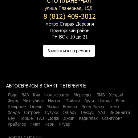
СТО ПЛАНЕРНАЯ
улица Планерная, 15Д
8 (812) 409-3012
метро Старая Деревня
Приморский район
ПН-ВС с 10 до 21
Записаться на ремонт
АВТОСЕРВИСЫ В САНКТ-ПЕТЕРБУРГЕ
Лада
ВАЗ
Киа
Фольксваген
Мерседес
БМВ
Хендай
Форд
Митсубиси
Ниссан
Тойота
Ауди
Шкода
Рено
Шевроле
Опель
Мазда
Вольво
Ленд Ровер
Пежо
Хонда
Ситроен
Сузуки
Субару
Лексус
УАЗ
Инфинити
Дэу
Порше
ГАЗ
Додж
Джип
Кадиллак
СсангЙонг
Крайслер
Фиат
Чери
Ягуар
ФОРУМ DAEWOO