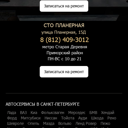
Записаться на ремонт
СТО ПЛАНЕРНАЯ
улица Планерная, 15Д
8 (812) 409-3012
метро Старая Деревня
Приморский район
ПН-ВС с 10 до 21
Записаться на ремонт
АВТОСЕРВИСЫ В САНКТ-ПЕТЕРБУРГЕ
Лада
ВАЗ
Киа
Фольксваген
Мерседес
БМВ
Хендай
Форд
Митсубиси
Ниссан
Тойота
Ауди
Шкода
Рено
Шевроле
Опель
Мазда
Вольво
Ленд Ровер
Пежо