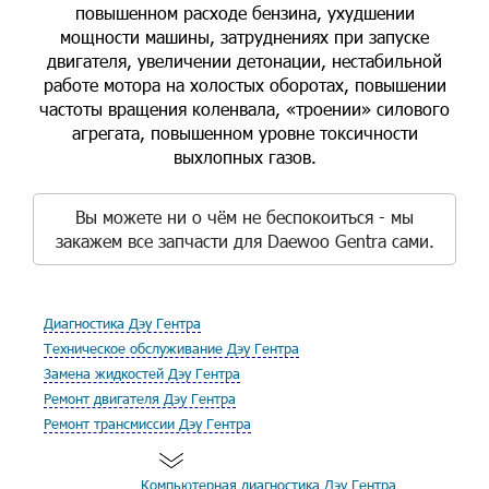
повышенном расходе бензина, ухудшении
мощности машины, затруднениях при запуске
двигателя, увеличении детонации, нестабильной
работе мотора на холостых оборотах, повышении
частоты вращения коленвала, «троении» силового
агрегата, повышенном уровне токсичности
выхлопных газов.
Вы можете ни о чём не беспокоиться - мы
закажем все запчасти для Daewoo Gentra сами.
Диагностика Дэу Гентра
Техническое обслуживание Дэу Гентра
Замена жидкостей Дэу Гентра
Ремонт двигателя Дэу Гентра
Ремонт трансмиссии Дэу Гентра
Компьютерная диагностика Дэу Гентра