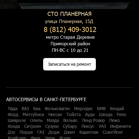
СТО ПЛАНЕРНАЯ
улица Планерная, 15Д
8 (812) 409-3012
метро Старая Деревня
Приморский район
ПН-ВС с 10 до 21
Записаться на ремонт
АВТОСЕРВИСЫ В САНКТ-ПЕТЕРБУРГЕ
Лада
ВАЗ
Киа
Фольксваген
Мерседес
БМВ
Хендай
Форд
Митсубиси
Ниссан
Тойота
Ауди
Шкода
Рено
Шевроле
Опель
Мазда
Вольво
Ленд Ровер
Пежо
Хонда
Ситроен
Сузуки
Субару
Лексус
УАЗ
Инфинити
Дэу
Порше
ГАЗ
Додж
Джип
Кадиллак
СсангЙонг
Крайслер
Фиат
Чери
Ягуар