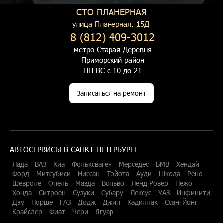
СТО ПЛАНЕРНАЯ
улица Планерная, 15Д
8 (812) 409-3012
метро Старая Деревня
Приморский район
ПН-ВС с 10 до 21
Записаться на ремонт
АВТОСЕРВИСЫ В САНКТ-ПЕТЕРБУРГЕ
Лада
ВАЗ
Киа
Фольксваген
Мерседес
БМВ
Хендай
Форд
Митсубиси
Ниссан
Тойота
Ауди
Шкода
Рено
Шевроле
Опель
Мазда
Вольво
Ленд Ровер
Пежо
Хонда
Ситроен
Сузуки
Субару
Лексус
УАЗ
Инфинити
Дэу
Порше
ГАЗ
Додж
Джип
Кадиллак
СсангЙонг
Крайслер
Фиат
Чери
Ягуар