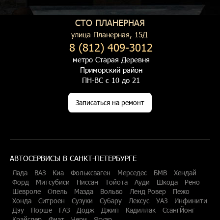
СТО ПЛАНЕРНАЯ
улица Планерная, 15Д
8 (812) 409-3012
метро Старая Деревня
Приморский район
ПН-ВС с 10 до 21
Записаться на ремонт
АВТОСЕРВИСЫ В САНКТ-ПЕТЕРБУРГЕ
Лада
ВАЗ
Киа
Фольксваген
Мерседес
БМВ
Хендай
Форд
Митсубиси
Ниссан
Тойота
Ауди
Шкода
Рено
Шевроле
Опель
Мазда
Вольво
Ленд Ровер
Пежо
Хонда
Ситроен
Сузуки
Субару
Лексус
УАЗ
Инфинити
Дэу
Порше
ГАЗ
Додж
Джип
Кадиллак
СсангЙонг
Крайслер
Фиат
Чери
Ягуар