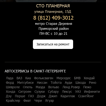
СТО ПЛАНЕРНАЯ
улица Планерная, 15Д
8 (812) 409-3012
метро Старая Деревня
Приморский район
ПН-ВС с 10 до 21
Записаться на ремонт
АВТОСЕРВИСЫ В САНКТ-ПЕТЕРБУРГЕ
Лада
ВАЗ
Киа
Фольксваген
Мерседес
БМВ
Хендай
Форд
Митсубиси
Ниссан
Тойота
Ауди
Шкода
Рено
Шевроле
Опель
Мазда
Вольво
Ленд Ровер
Пежо
Хонда
Ситроен
Сузуки
Субару
Лексус
УАЗ
Инфинити
Дэу
Порше
ГАЗ
Додж
Джип
Кадиллак
СсангЙонг
Крайслер
Фиат
Чери
Ягуар