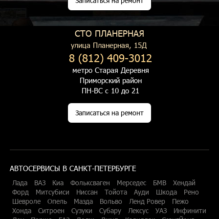
Записаться на ремонт
СТО ПЛАНЕРНАЯ
улица Планерная, 15Д
8 (812) 409-3012
метро Старая Деревня
Приморский район
ПН-ВС с 10 до 21
Записаться на ремонт
АВТОСЕРВИСЫ В САНКТ-ПЕТЕРБУРГЕ
Лада
ВАЗ
Киа
Фольксваген
Мерседес
БМВ
Хендай
Форд
Митсубиси
Ниссан
Тойота
Ауди
Шкода
Рено
Шевроле
Опель
Мазда
Вольво
Ленд Ровер
Пежо
Хонда
Ситроен
Сузуки
Субару
Лексус
УАЗ
Инфинити