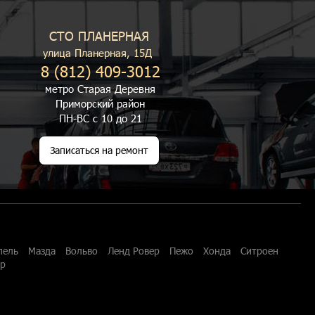
СТО ПЛАНЕРНАЯ
улица Планерная, 15Д
8 (812) 409-3012
метро Старая Деревня
Приморский район
ПН-ВС с 10 до 21
Записаться на ремонт
пель
Мазда
Вольво
Ленд Ровер
Пежо
Хонда
Ситроен
ар