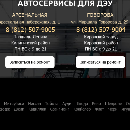
АВТОСЕРВИСЫ ДЛЯ ДЭУ
АРСЕНАЛЬНАЯ
ГОВОРОВА
Арсенальная набережная, д. 1
ул. Маршала Говорова д. 29
8 (812) 507-9005
8 (812) 507-9004
Площадь Ленина
Кировский завод
Калининский район
Кировский район
ПН-ВС с 9 до 21
ПН-ВС с 9 до 21
Записаться на ремонт
Записаться на ремонт
Митсубиси
Ниссан
Тойота
Ауди
Шкода
Рено
Шевроле
О
Додж
Джип
Кадиллак
СсангЙонг
Крайслер
Фиат
Чери
Ягу