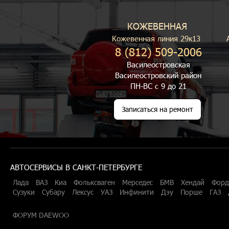
КОЖЕВЕННАЯ
Кожевенная линия 29к13
8 (812) 509-2006
Василеостровская
Василеостровский район
ПН-ВС с 9 до 21
Записаться на ремонт
АВТОСЕРВИСЫ В САНКТ-ПЕТЕРБУРГЕ
Лада
ВАЗ
Киа
Фольксваген
Мерседес
БМВ
Хендай
Форд
Сузуки
Субару
Лексус
УАЗ
Инфинити
Дэу
Порше
ГАЗ
ФОРУМ DAEWOO