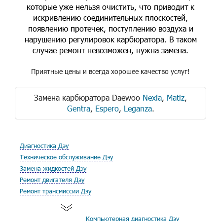
которые уже нельзя очистить, что приводит к
искривлению соединительных плоскостей,
появлению протечек, поступлению воздуха и
нарушению регулировок карбюратора. В таком
случае ремонт невозможен, нужна замена.
Приятные цены и всегда хорошее качество услуг!
Замена карбюратора Daewoo
Nexia
,
Matiz
,
Gentra
,
Espero
,
Leganza
.
Диагностика Дэу
Техническое обслуживание Дэу
Замена жидкостей Дэу
Ремонт двигателя Дэу
Ремонт трансмиссии Дэу
Компьютерная диагностика Дэу