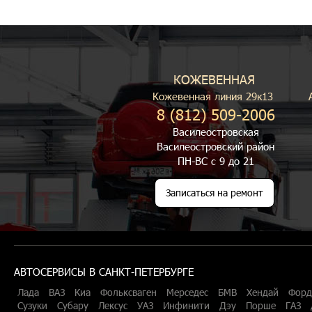
КОЖЕВЕННАЯ
Кожевенная линия 29к13
8 (812) 509-2006
Василеостровская
Василеостровский район
ПН-ВС с 9 до 21
Записаться на ремонт
АВТОСЕРВИСЫ В САНКТ-ПЕТЕРБУРГЕ
Лада
ВАЗ
Киа
Фольксваген
Мерседес
БМВ
Хендай
Форд
Сузуки
Субару
Лексус
УАЗ
Инфинити
Дэу
Порше
ГАЗ