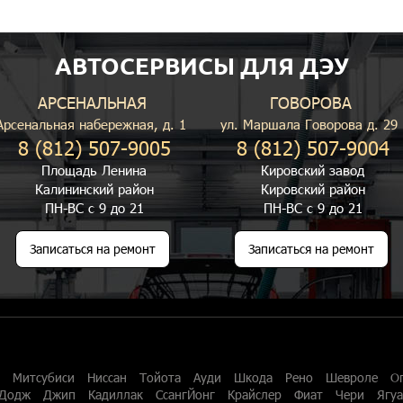
АВТОСЕРВИСЫ ДЛЯ ДЭУ
АРСЕНАЛЬНАЯ
ГОВОРОВА
Арсенальная набережная, д. 1
ул. Маршала Говорова д. 29
8 (812) 507-9005
8 (812) 507-9004
Площадь Ленина
Кировский завод
Калининский район
Кировский район
ПН-ВС с 9 до 21
ПН-ВС с 9 до 21
Записаться на ремонт
Записаться на ремонт
Митсубиси
Ниссан
Тойота
Ауди
Шкода
Рено
Шевроле
О
Додж
Джип
Кадиллак
СсангЙонг
Крайслер
Фиат
Чери
Ягу