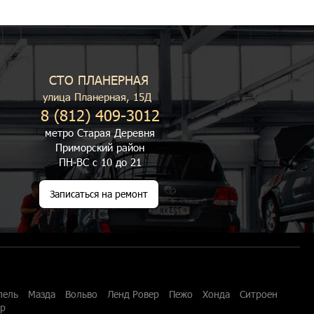
СТО ПЛАНЕРНАЯ
улица Планерная, 15Д
8 (812) 409-3012
метро Старая Деревня
Приморский район
ПН-ВС с 10 до 21
Записаться на ремонт
пель
Мазда
Вольво
Ленд Ровер
Пежо
Хонда
Ситроен
ар