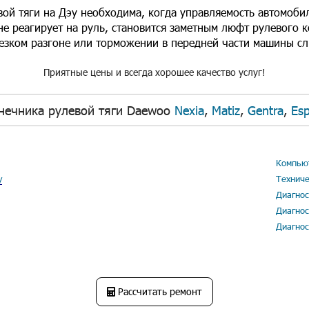
ой тяги на Дэу необходима, когда управляемость автомоби
не реагирует на руль, становится заметным люфт рулевого 
резком разгоне или торможении в передней части машины сл
Приятные цены и всегда хорошее качество услуг!
нечника рулевой тяги Daewoo
Nexia
,
Matiz
,
Gentra
,
Esp
Компьют
у
Техниче
Диагнос
Диагнос
Диагнос
Рассчитать ремонт