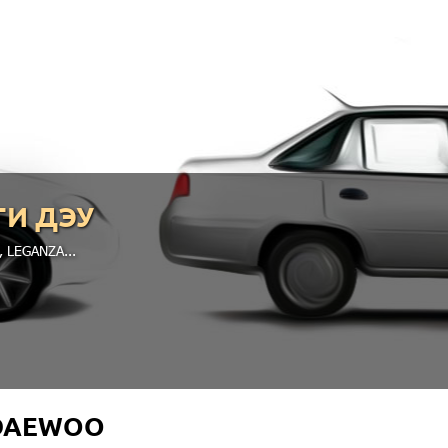
ГИ ДЭУ
,
LEGANZA
...
 DAEWOO