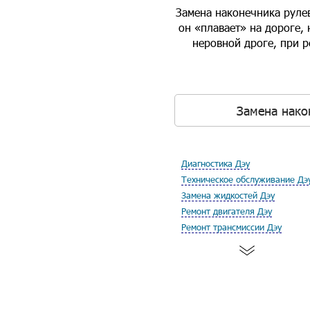
Замена наконечника рулев
он «плавает» на дороге, 
неровной дроге, при 
Замена нако
Диагностика Дэу
Техническое обслуживание Дэ
Замена жидкостей Дэу
Ремонт двигателя Дэу
Ремонт трансмиссии Дэу