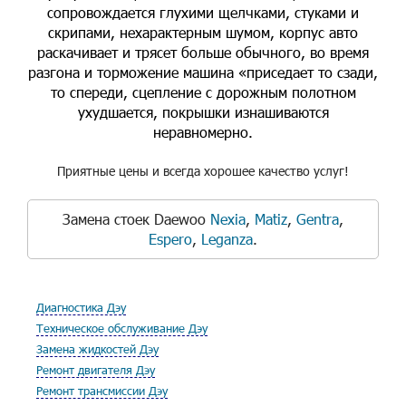
сопровождается глухими щелчками, стуками и
скрипами, нехарактерным шумом, корпус авто
раскачивает и трясет больше обычного, во время
разгона и торможение машина «приседает то сзади,
то спереди, сцепление с дорожным полотном
ухудшается, покрышки изнашиваются
неравномерно.
Приятные цены и всегда хорошее качество услуг!
Замена стоек Daewoo
Nexia
,
Matiz
,
Gentra
,
Espero
,
Leganza
.
Диагностика Дэу
Техническое обслуживание Дэу
Замена жидкостей Дэу
Ремонт двигателя Дэу
Ремонт трансмиссии Дэу