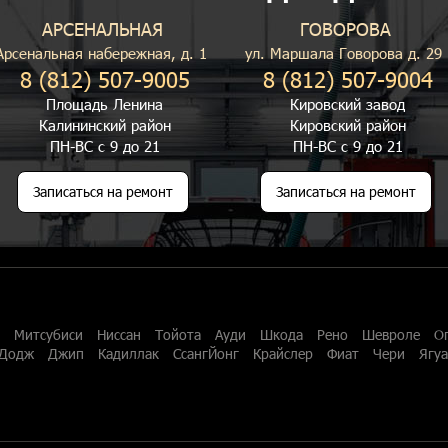
АРСЕНАЛЬНАЯ
ГОВОРОВА
Арсенальная набережная, д. 1
ул. Маршала Говорова д. 29
8 (812) 507-9005
8 (812) 507-9004
Площадь Ленина
Кировский завод
Калининский район
Кировский район
ПН-ВС с 9 до 21
ПН-ВС с 9 до 21
Записаться на ремонт
Записаться на ремонт
Митсубиси
Ниссан
Тойота
Ауди
Шкода
Рено
Шевроле
О
Додж
Джип
Кадиллак
СсангЙонг
Крайслер
Фиат
Чери
Ягу