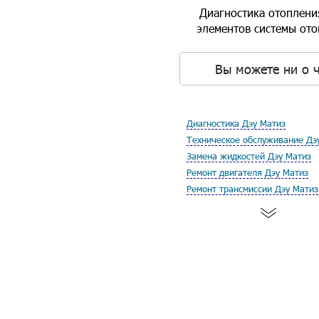
Диагностика отоплени
элементов системы ото
Вы можете ни о ч
Диагностика Дэу Матиз
Техническое обслуживание Дэ
Замена жидкостей Дэу Матиз
Ремонт двигателя Дэу Матиз
Ремонт трансмиссии Дэу Матиз