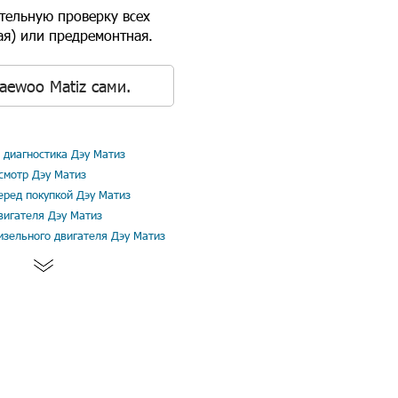
тельную проверку всех
ая) или предремонтная.
aewoo Matiz сами.
диагностика Дэу Матиз
смотр Дэу Матиз
еред покупкой Дэу Матиз
вигателя Дэу Матиз
изельного двигателя Дэу Матиз