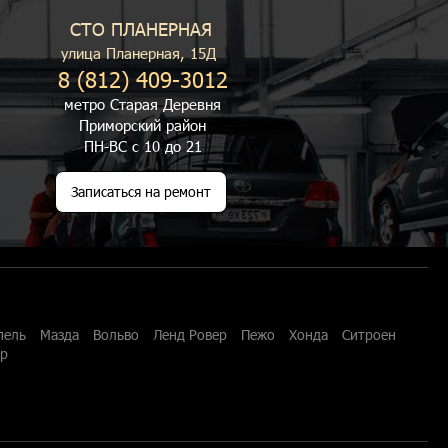
СТО ПЛАНЕРНАЯ
улица Планерная, 15Д
8 (812) 409-3012
метро Старая Деревня
Приморский район
ПН-ВС с 10 до 21
Записаться на ремонт
пель
Мазда
Вольво
Ленд Ровер
Пежо
Хонда
Ситроен
ар