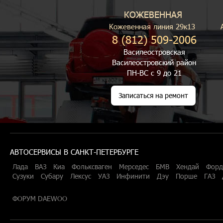
КОЖЕВЕННАЯ
Кожевенная линия 29к13
8 (812) 509-2006
Василеостровская
Василеостровский район
ПН-ВС с 9 до 21
Записаться на ремонт
АВТОСЕРВИСЫ В САНКТ-ПЕТЕРБУРГЕ
Лада
ВАЗ
Киа
Фольксваген
Мерседес
БМВ
Хендай
Форд
Сузуки
Субару
Лексус
УАЗ
Инфинити
Дэу
Порше
ГАЗ
ФОРУМ DAEWOO