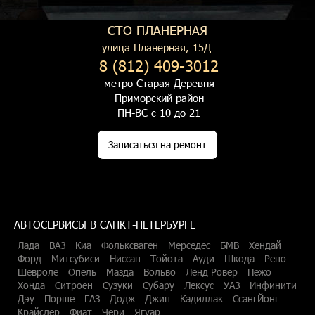
СТО ПЛАНЕРНАЯ
улица Планерная, 15Д
8 (812) 409-3012
метро Старая Деревня
Приморский район
ПН-ВС с 10 до 21
Записаться на ремонт
АВТОСЕРВИСЫ В САНКТ-ПЕТЕРБУРГЕ
Лада
ВАЗ
Киа
Фольксваген
Мерседес
БМВ
Хендай
Форд
Митсубиси
Ниссан
Тойота
Ауди
Шкода
Рено
Шевроле
Опель
Мазда
Вольво
Ленд Ровер
Пежо
Хонда
Ситроен
Сузуки
Субару
Лексус
УАЗ
Инфинити
Дэу
Порше
ГАЗ
Додж
Джип
Кадиллак
СсангЙонг
Крайслер
Фиат
Чери
Ягуар