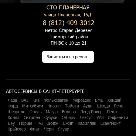
СТО ПЛАНЕРНАЯ
улица Планерная, 15Д
8 (812) 409-3012
метро Старая Деревня
Приморский район
ПН-ВС с 10 до 21
Записаться на ремонт
АВТОСЕРВИСЫ В САНКТ-ПЕТЕРБУРГЕ
Лада
ВАЗ
Киа
Фольксваген
Мерседес
БМВ
Хендай
Форд
Митсубиси
Ниссан
Тойота
Ауди
Шкода
Рено
Шевроле
Опель
Мазда
Вольво
Ленд Ровер
Пежо
Хонда
Ситроен
Сузуки
Субару
Лексус
УАЗ
Инфинити
Дэу
Порше
ГАЗ
Додж
Джип
Кадиллак
СсангЙонг
Крайслер
Фиат
Чери
Ягуар