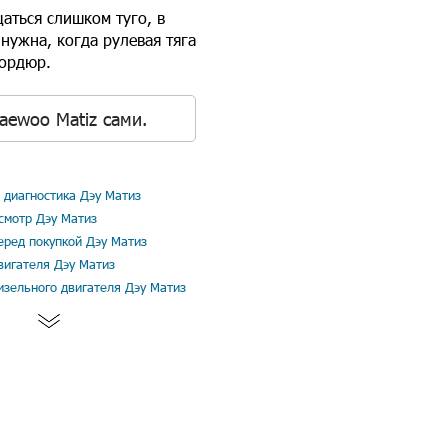
аться слишком туго, в
нужна, когда рулевая тяга
бордюр.
aewoo Matiz сами.
диагностика Дэу Матиз
смотр Дэу Матиз
еред покупкой Дэу Матиз
вигателя Дэу Матиз
изельного двигателя Дэу Матиз