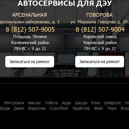
АВТОСЕРВИСЫ ДЛЯ ДЭУ
АРСЕНАЛЬНАЯ
ГОВОРОВА
Арсенальная набережная, д. 1
ул. Маршала Говорова д. 29
8 (812) 507-9005
8 (812) 507-9004
Площадь Ленина
Кировский завод
Калининский район
Кировский район
ПН-ВС с 9 до 21
ПН-ВС с 9 до 21
Записаться на ремонт
Записаться на ремонт
Митсубиси
Ниссан
Тойота
Ауди
Шкода
Рено
Шевроле
О
Додж
Джип
Кадиллак
СсангЙонг
Крайслер
Фиат
Чери
Ягу