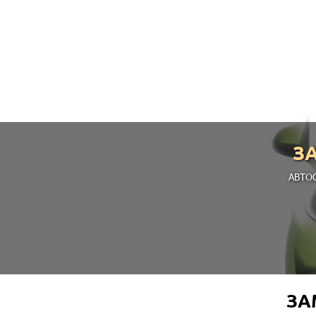
З
АВТО
ЗА