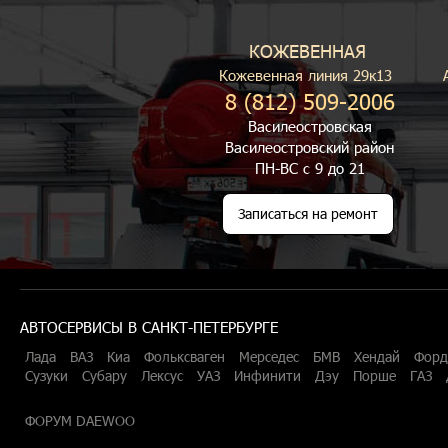
КОЖЕВЕННАЯ
Кожевенная линия 29к13
8 (812) 509-2006
Василеостровская
Василеостровский район
ПН-ВС с 9 до 21
Записаться на ремонт
АВТОСЕРВИСЫ В САНКТ-ПЕТЕРБУРГЕ
Лада
ВАЗ
Киа
Фольксваген
Мерседес
БМВ
Хендай
Форд
Сузуки
Субару
Лексус
УАЗ
Инфинити
Дэу
Порше
ГАЗ
ФОРУМ DAEWOO