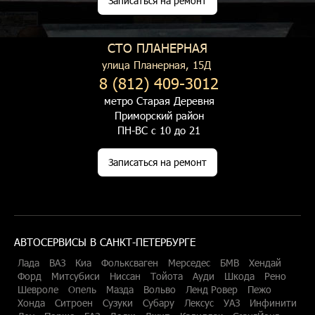
Записаться на ремонт
СТО ПЛАНЕРНАЯ
улица Планерная, 15Д
8 (812) 409-3012
метро Старая Деревня
Приморский район
ПН-ВС с 10 до 21
Записаться на ремонт
АВТОСЕРВИСЫ В САНКТ-ПЕТЕРБУРГЕ
Лада
ВАЗ
Киа
Фольксваген
Мерседес
БМВ
Хендай
Форд
Митсубиси
Ниссан
Тойота
Ауди
Шкода
Рено
Шевроле
Опель
Мазда
Вольво
Ленд Ровер
Пежо
Хонда
Ситроен
Сузуки
Субару
Лексус
УАЗ
Инфинити