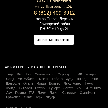
СТО ПЛАНЕРНАЯ
улица Планерная, 15Д
8 (812) 409-3012
метро Старая Деревня
Приморский район
ПН-ВС с 10 до 21
Записаться на ремонт
АВТОСЕРВИСЫ В САНКТ-ПЕТЕРБУРГЕ
Лада
ВАЗ
Киа
Фольксваген
Мерседес
БМВ
Хендай
Форд
Митсубиси
Ниссан
Тойота
Ауди
Шкода
Рено
Шевроле
Опель
Мазда
Вольво
Ленд Ровер
Пежо
Хонда
Ситроен
Сузуки
Субару
Лексус
УАЗ
Инфинити
Дэу
Порше
ГАЗ
Додж
Джип
Кадиллак
СсангЙонг
Крайслер
Фиат
Чери
Ягуар
ФОРУМ DAEWOO