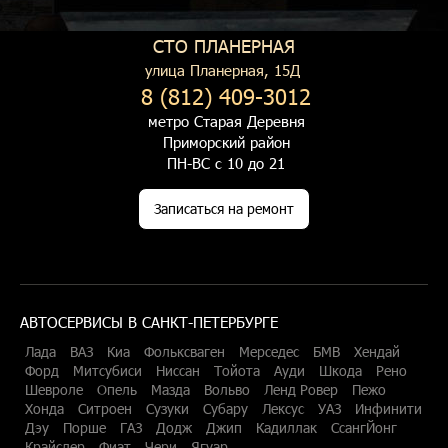
СТО ПЛАНЕРНАЯ
улица Планерная, 15Д
8 (812) 409-3012
метро Старая Деревня
Приморский район
ПН-ВС с 10 до 21
Записаться на ремонт
АВТОСЕРВИСЫ В САНКТ-ПЕТЕРБУРГЕ
Лада
ВАЗ
Киа
Фольксваген
Мерседес
БМВ
Хендай
Форд
Митсубиси
Ниссан
Тойота
Ауди
Шкода
Рено
Шевроле
Опель
Мазда
Вольво
Ленд Ровер
Пежо
Хонда
Ситроен
Сузуки
Субару
Лексус
УАЗ
Инфинити
Дэу
Порше
ГАЗ
Додж
Джип
Кадиллак
СсангЙонг
Крайслер
Фиат
Чери
Ягуар