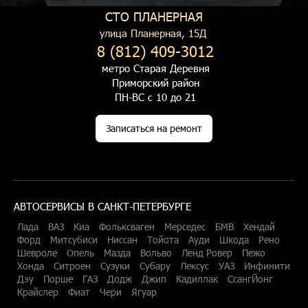
СТО ПЛАНЕРНАЯ
улица Планерная, 15Д
8 (812) 409-3012
метро Старая Деревня
Приморский район
ПН-ВС с 10 до 21
Записаться на ремонт
АВТОСЕРВИСЫ В САНКТ-ПЕТЕРБУРГЕ
Лада
ВАЗ
Киа
Фольксваген
Мерседес
БМВ
Хендай
Форд
Митсубиси
Ниссан
Тойота
Ауди
Шкода
Рено
Шевроле
Опель
Мазда
Вольво
Ленд Ровер
Пежо
Хонда
Ситроен
Сузуки
Субару
Лексус
УАЗ
Инфинити
Дэу
Порше
ГАЗ
Додж
Джип
Кадиллак
СсангЙонг
Крайслер
Фиат
Чери
Ягуар