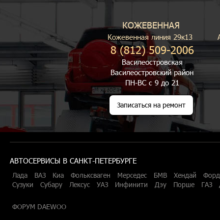
КОЖЕВЕННАЯ
Кожевенная линия 29к13
8 (812) 509-2006
Василеостровская
Василеостровский район
ПН-ВС с 9 до 21
Записаться на ремонт
АВТОСЕРВИСЫ В САНКТ-ПЕТЕРБУРГЕ
Лада
ВАЗ
Киа
Фольксваген
Мерседес
БМВ
Хендай
Форд
Сузуки
Субару
Лексус
УАЗ
Инфинити
Дэу
Порше
ГАЗ
ФОРУМ DAEWOO