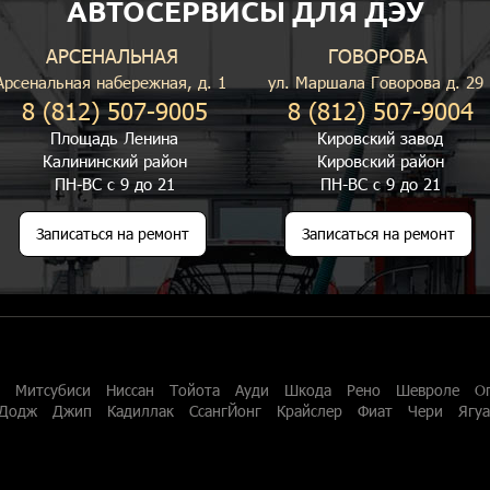
АВТОСЕРВИСЫ ДЛЯ ДЭУ
АРСЕНАЛЬНАЯ
ГОВОРОВА
Арсенальная набережная, д. 1
ул. Маршала Говорова д. 29
8 (812) 507-9005
8 (812) 507-9004
Площадь Ленина
Кировский завод
Калининский район
Кировский район
ПН-ВС с 9 до 21
ПН-ВС с 9 до 21
Записаться на ремонт
Записаться на ремонт
Митсубиси
Ниссан
Тойота
Ауди
Шкода
Рено
Шевроле
О
Додж
Джип
Кадиллак
СсангЙонг
Крайслер
Фиат
Чери
Ягу