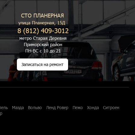
СТО ПЛАНЕРНАЯ
улица Планерная, 15Д
8 (812) 409-3012
метро Старая Деревня
Приморский район
ПН-ВС с 10 до 21
Записаться на ремонт
пель
Мазда
Вольво
Ленд Ровер
Пежо
Хонда
Ситроен
ар