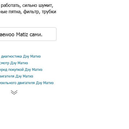
 работать, сильно шумит,
ные пятна, фильтр, трубки
aewoo Matiz сами.
диагностика Дэу Матиз
смотр Дэу Матиз
еред покупкой Дэу Матиз
вигателя Дэу Матиз
изельного двигателя Дэу Матиз