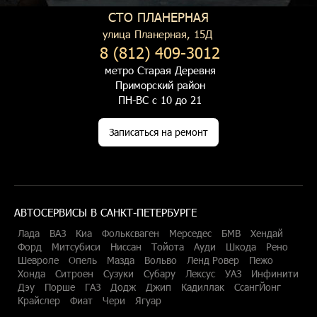
СТО ПЛАНЕРНАЯ
улица Планерная, 15Д
8 (812) 409-3012
метро Старая Деревня
Приморский район
ПН-ВС с 10 до 21
Записаться на ремонт
АВТОСЕРВИСЫ В САНКТ-ПЕТЕРБУРГЕ
Лада
ВАЗ
Киа
Фольксваген
Мерседес
БМВ
Хендай
Форд
Митсубиси
Ниссан
Тойота
Ауди
Шкода
Рено
Шевроле
Опель
Мазда
Вольво
Ленд Ровер
Пежо
Хонда
Ситроен
Сузуки
Субару
Лексус
УАЗ
Инфинити
Дэу
Порше
ГАЗ
Додж
Джип
Кадиллак
СсангЙонг
Крайслер
Фиат
Чери
Ягуар