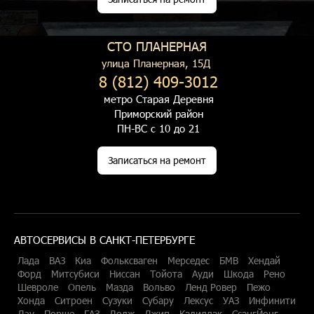
СТО ПЛАНЕРНАЯ
улица Планерная, 15Д
8 (812) 409-3012
метро Старая Деревня
Приморский район
ПН-ВС с 10 до 21
Записаться на ремонт
АВТОСЕРВИСЫ В САНКТ-ПЕТЕРБУРГЕ
Лада
ВАЗ
Киа
Фольксваген
Мерседес
БМВ
Хендай
Форд
Митсубиси
Ниссан
Тойота
Ауди
Шкода
Рено
Шевроле
Опель
Мазда
Вольво
Ленд Ровер
Пежо
Хонда
Ситроен
Сузуки
Субару
Лексус
УАЗ
Инфинити
Дэу
Порше
ГАЗ
Додж
Джип
Кадиллак
СсангЙонг