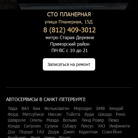
СТО ПЛАНЕРНАЯ
улица Планерная, 15Д
8 (812) 409-3012
метро Старая Деревня
Приморский район
ПН-ВС с 10 до 21
Записаться на ремонт
АВТОСЕРВИСЫ В САНКТ-ПЕТЕРБУРГЕ
Лада
ВАЗ
Киа
Фольксваген
Мерседес
БМВ
Хендай
Форд
Митсубиси
Ниссан
Тойота
Ауди
Шкода
Рено
Шевроле
Опель
Мазда
Вольво
Ленд Ровер
Пежо
Хонда
Ситроен
Сузуки
Субару
Лексус
УАЗ
Инфинити
Дэу
Порше
ГАЗ
Додж
Джип
Кадиллак
СсангЙонг
Крайслер
Фиат
Чери
Ягуар