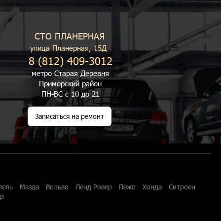
СТО ПЛАНЕРНАЯ
улица Планерная, 15Д
8 (812) 409-3012
метро Старая Деревня
Приморский район
ПН-ВС с 10 до 21
Записаться на ремонт
пель
Мазда
Вольво
Ленд Ровер
Пежо
Хонда
Ситроен
ар