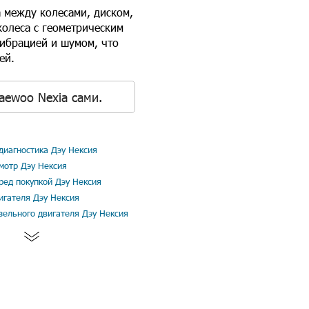
а между колесами, диском,
колеса с геометрическим
вибрацией и шумом, что
ей.
aewoo Nexia сами.
иагностика Дэу Нексия
мотр Дэу Нексия
ред покупкой Дэу Нексия
игателя Дэу Нексия
зельного двигателя Дэу Нексия