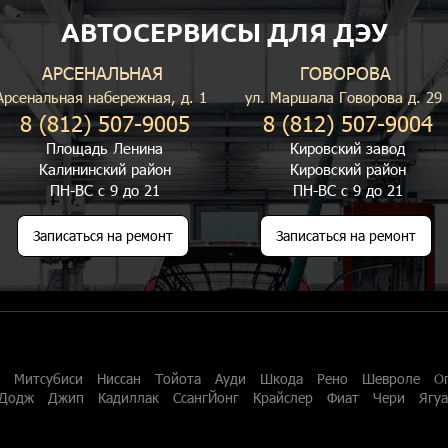
АВТОСЕРВИСЫ ДЛЯ ДЭУ
АРСЕНАЛЬНАЯ
ГОВОРОВА
Арсенальная набережная, д. 1
ул. Маршала Говорова д. 29
8 (812) 507-9005
8 (812) 507-9004
Площадь Ленина
Кировский завод
Калининский район
Кировский район
ПН-ВС с 9 до 21
ПН-ВС с 9 до 21
Записаться на ремонт
Записаться на ремонт
Митсубиси
Ниссан
Тойота
Ауди
Шкода
Рено
Шевроле
О
Додж
Джип
Кадиллак
СсангЙонг
Крайслер
Фиат
Чери
Ягу