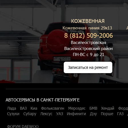
КОЖЕВЕННАЯ
Кожевенная линия 29к13
8 (812) 509-2006
Василеостровская
Василеостровский район
ПН-ВС с 9 до 21
Записаться на ремонт
АВТОСЕРВИСЫ В САНКТ-ПЕТЕРБУРГЕ
Лада
ВАЗ
Киа
Фольксваген
Мерседес
БМВ
Хендай
Форд
Сузуки
Субару
Лексус
УАЗ
Инфинити
Дэу
Порше
ГАЗ
ФОРУМ DAEWOO