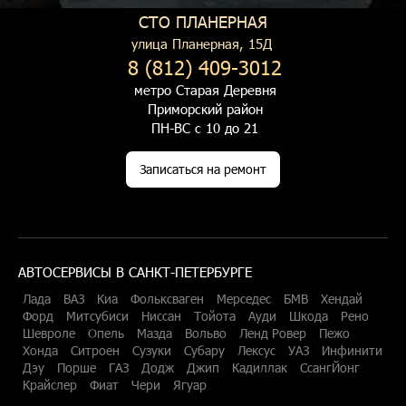
СТО ПЛАНЕРНАЯ
улица Планерная, 15Д
8 (812) 409-3012
метро Старая Деревня
Приморский район
ПН-ВС с 10 до 21
Записаться на ремонт
АВТОСЕРВИСЫ В САНКТ-ПЕТЕРБУРГЕ
Лада
ВАЗ
Киа
Фольксваген
Мерседес
БМВ
Хендай
Форд
Митсубиси
Ниссан
Тойота
Ауди
Шкода
Рено
Шевроле
Опель
Мазда
Вольво
Ленд Ровер
Пежо
Хонда
Ситроен
Сузуки
Субару
Лексус
УАЗ
Инфинити
Дэу
Порше
ГАЗ
Додж
Джип
Кадиллак
СсангЙонг
Крайслер
Фиат
Чери
Ягуар