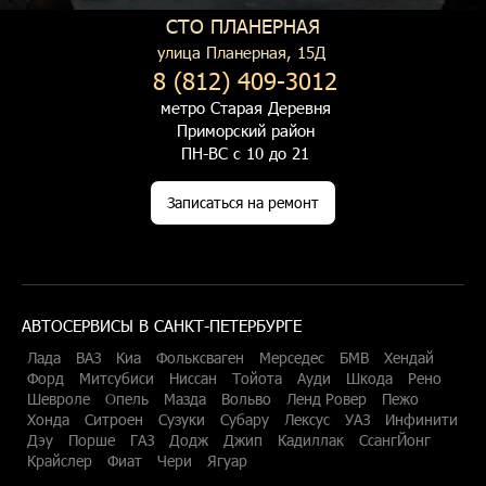
СТО ПЛАНЕРНАЯ
улица Планерная, 15Д
8 (812) 409-3012
метро Старая Деревня
Приморский район
ПН-ВС с 10 до 21
Записаться на ремонт
АВТОСЕРВИСЫ В САНКТ-ПЕТЕРБУРГЕ
Лада
ВАЗ
Киа
Фольксваген
Мерседес
БМВ
Хендай
Форд
Митсубиси
Ниссан
Тойота
Ауди
Шкода
Рено
Шевроле
Опель
Мазда
Вольво
Ленд Ровер
Пежо
Хонда
Ситроен
Сузуки
Субару
Лексус
УАЗ
Инфинити
Дэу
Порше
ГАЗ
Додж
Джип
Кадиллак
СсангЙонг
Крайслер
Фиат
Чери
Ягуар