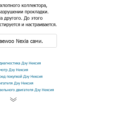
хлопного коллектора,
азрушении прокладки.
а другого. До этого
тируется и настраивается.
aewoo Nexia сами.
иагностика Дэу Нексия
мотр Дэу Нексия
ред покупкой Дэу Нексия
игателя Дэу Нексия
зельного двигателя Дэу Нексия