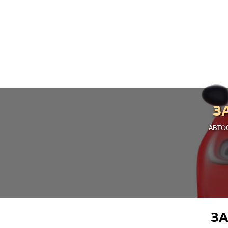
З
АВТО
ЗА