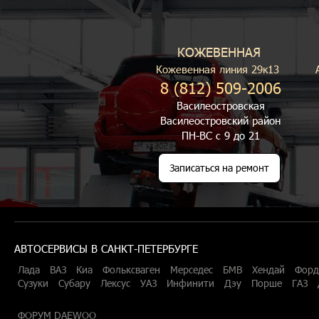
КОЖЕВЕННАЯ
Кожевенная линия 29к13
8 (812) 509-2006
Василеостровская
Василеостровский район
ПН-ВС с 9 до 21
Записаться на ремонт
АВТОСЕРВИСЫ В САНКТ-ПЕТЕРБУРГЕ
Лада
ВАЗ
Киа
Фольксваген
Мерседес
БМВ
Хендай
Форд
Сузуки
Субару
Лексус
УАЗ
Инфинити
Дэу
Порше
ГАЗ
ФОРУМ DAEWOO