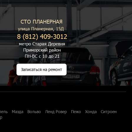
СТО ПЛАНЕРНАЯ
улица Планерная, 15Д
8 (812) 409-3012
метро Старая Деревня
Приморский район
ПН-ВС с 10 до 21
Записаться на ремонт
пель
Мазда
Вольво
Ленд Ровер
Пежо
Хонда
Ситроен
ар