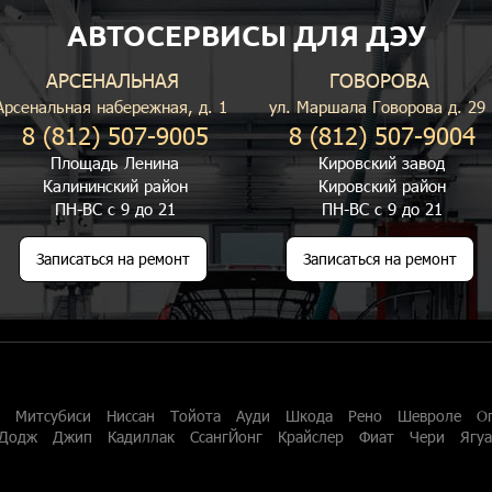
АВТОСЕРВИСЫ ДЛЯ ДЭУ
АРСЕНАЛЬНАЯ
ГОВОРОВА
Арсенальная набережная, д. 1
ул. Маршала Говорова д. 29
8 (812) 507-9005
8 (812) 507-9004
Площадь Ленина
Кировский завод
Калининский район
Кировский район
ПН-ВС с 9 до 21
ПН-ВС с 9 до 21
Записаться на ремонт
Записаться на ремонт
Митсубиси
Ниссан
Тойота
Ауди
Шкода
Рено
Шевроле
О
Додж
Джип
Кадиллак
СсангЙонг
Крайслер
Фиат
Чери
Ягу