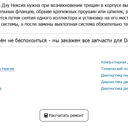
а Дэу Нексия нужна при возникновении трещин в корпусе вы
ельных фланцев, обрыве крепежных проушин или шпилек, р
тся путем снятия одного коллектора и установку на его мест
 системы, а после замены выхлопная система обязательно тес
ём не беспокоиться - мы закажем все запчасти для D
Компьютерная д
у Нексия
Технический ос
Диагностика пе
Диагностика дв
я
Диагностика ди
Рассчитать ремонт