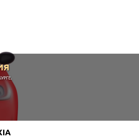
ИЯ
УРГЕ.
XIA