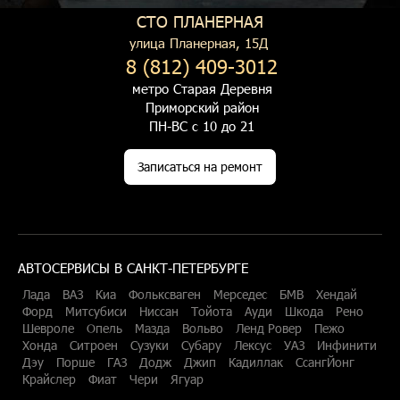
СТО ПЛАНЕРНАЯ
улица Планерная, 15Д
8 (812) 409-3012
метро Старая Деревня
Приморский район
ПН-ВС с 10 до 21
Записаться на ремонт
АВТОСЕРВИСЫ В САНКТ-ПЕТЕРБУРГЕ
Лада
ВАЗ
Киа
Фольксваген
Мерседес
БМВ
Хендай
Форд
Митсубиси
Ниссан
Тойота
Ауди
Шкода
Рено
Шевроле
Опель
Мазда
Вольво
Ленд Ровер
Пежо
Хонда
Ситроен
Сузуки
Субару
Лексус
УАЗ
Инфинити
Дэу
Порше
ГАЗ
Додж
Джип
Кадиллак
СсангЙонг
Крайслер
Фиат
Чери
Ягуар