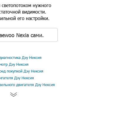
я светопотоком нужного
статочной видимости.
ильной его настройки.
aewoo Nexia сами.
иагностика Дэу Нексия
мотр Дэу Нексия
ред покупкой Дэу Нексия
игателя Дэу Нексия
зельного двигателя Дэу Нексия