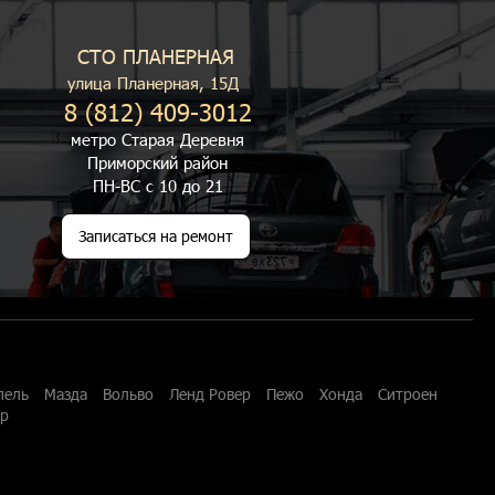
СТО ПЛАНЕРНАЯ
улица Планерная, 15Д
8 (812) 409-3012
метро Старая Деревня
Приморский район
ПН-ВС с 10 до 21
Записаться на ремонт
пель
Мазда
Вольво
Ленд Ровер
Пежо
Хонда
Ситроен
ар