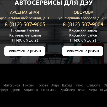
АВТОСЕРВИСЫ ДЛЯ ДЭУ
АРСЕНАЛЬНАЯ
ГОВОРОВА
Арсенальная набережная, д. 1
ул. Маршала Говорова д. 29
8 (812) 507-9005
8 (812) 507-9004
Площадь Ленина
Кировский завод
Калининский район
Кировский район
ПН-ВС с 9 до 21
ПН-ВС с 9 до 21
Записаться на ремонт
Записаться на ремонт
Митсубиси
Ниссан
Тойота
Ауди
Шкода
Рено
Шевроле
О
Додж
Джип
Кадиллак
СсангЙонг
Крайслер
Фиат
Чери
Ягу