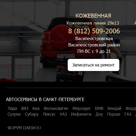
КОЖЕВЕННАЯ
Кожевенная линия 29к13
8 (812) 509-2006
Василеостровская
Василеостровский район
ПН-ВС с 9 до 21
Записаться на ремонт
АВТОСЕРВИСЫ В САНКТ-ПЕТЕРБУРГЕ
Лада
ВАЗ
Киа
Фольксваген
Мерседес
БМВ
Хендай
Форд
Сузуки
Субару
Лексус
УАЗ
Инфинити
Дэу
Порше
ГАЗ
ФОРУМ DAEWOO