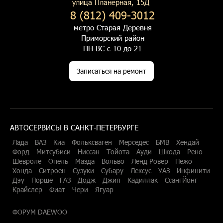
улица Планерная, 15Д
8 (812) 409-3012
метро Старая Деревня
Приморский район
ПН-ВС с 10 до 21
Записаться на ремонт
АВТОСЕРВИСЫ В САНКТ-ПЕТЕРБУРГЕ
Лада
ВАЗ
Киа
Фольксваген
Мерседес
БМВ
Хендай
Форд
Митсубиси
Ниссан
Тойота
Ауди
Шкода
Рено
Шевроле
Опель
Мазда
Вольво
Ленд Ровер
Пежо
Хонда
Ситроен
Сузуки
Субару
Лексус
УАЗ
Инфинити
Дэу
Порше
ГАЗ
Додж
Джип
Кадиллак
СсангЙонг
Крайслер
Фиат
Чери
Ягуар
ФОРУМ DAEWOO