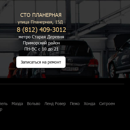
СТО ПЛАНЕРНАЯ
улица Планерная, 15Д
8 (812) 409-3012
метро Старая Деревня
Приморский район
ПН-ВС с 10 до 21
Записаться на ремонт
пель
Мазда
Вольво
Ленд Ровер
Пежо
Хонда
Ситроен
ар