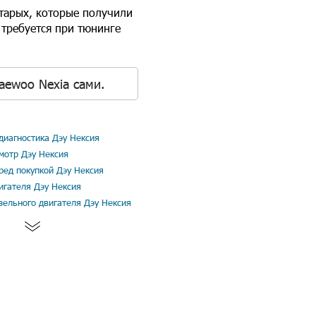
старых, которые получили
 требуется при тюнинге
aewoo Nexia сами.
иагностика Дэу Нексия
мотр Дэу Нексия
ред покупкой Дэу Нексия
игателя Дэу Нексия
зельного двигателя Дэу Нексия