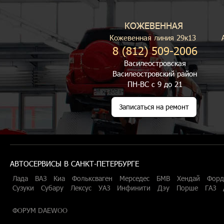
КОЖЕВЕННАЯ
Кожевенная линия 29к13
8 (812) 509-2006
Василеостровская
Василеостровский район
ПН-ВС с 9 до 21
Записаться на ремонт
АВТОСЕРВИСЫ В САНКТ-ПЕТЕРБУРГЕ
Лада
ВАЗ
Киа
Фольксваген
Мерседес
БМВ
Хендай
Форд
Сузуки
Субару
Лексус
УАЗ
Инфинити
Дэу
Порше
ГАЗ
ФОРУМ DAEWOO