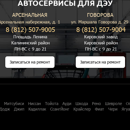
АВТОСЕРВИСЫ ДЛЯ ДЭУ
АРСЕНАЛЬНАЯ
ГОВОРОВА
Арсенальная набережная, д. 1
ул. Маршала Говорова д. 29
8 (812) 507-9005
8 (812) 507-9004
Площадь Ленина
Кировский завод
Калининский район
Кировский район
ПН-ВС с 9 до 21
ПН-ВС с 9 до 21
Записаться на ремонт
Записаться на ремонт
Митсубиси
Ниссан
Тойота
Ауди
Шкода
Рено
Шевроле
О
Додж
Джип
Кадиллак
СсангЙонг
Крайслер
Фиат
Чери
Ягу