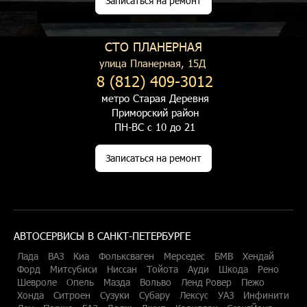
Записаться на ремонт
СТО ПЛАНЕРНАЯ
улица Планерная, 15Д
8 (812) 409-3012
метро Старая Деревня
Приморский район
ПН-ВС с 10 до 21
Записаться на ремонт
АВТОСЕРВИСЫ В САНКТ-ПЕТЕРБУРГЕ
Лада
ВАЗ
Киа
Фольксваген
Мерседес
БМВ
Хендай
Форд
Митсубиси
Ниссан
Тойота
Ауди
Шкода
Рено
Шевроле
Опель
Мазда
Вольво
Ленд Ровер
Пежо
Хонда
Ситроен
Сузуки
Субару
Лексус
УАЗ
Инфинити