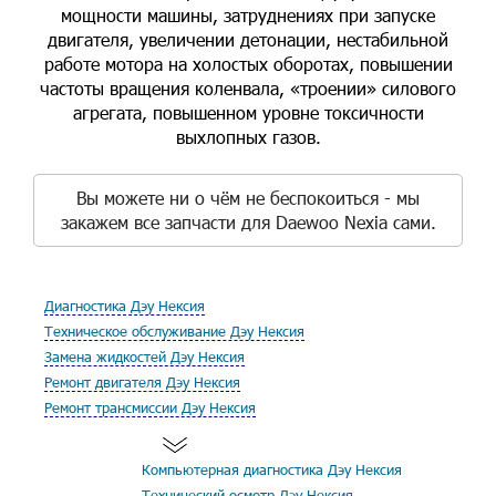
мощности машины, затруднениях при запуске
двигателя, увеличении детонации, нестабильной
работе мотора на холостых оборотах, повышении
частоты вращения коленвала, «троении» силового
агрегата, повышенном уровне токсичности
выхлопных газов.
Вы можете ни о чём не беспокоиться - мы
закажем все запчасти для Daewoo Nexia сами.
Диагностика Дэу Нексия
Техническое обслуживание Дэу Нексия
Замена жидкостей Дэу Нексия
Ремонт двигателя Дэу Нексия
Ремонт трансмиссии Дэу Нексия
Компьютерная диагностика Дэу Нексия
Технический осмотр Дэу Нексия