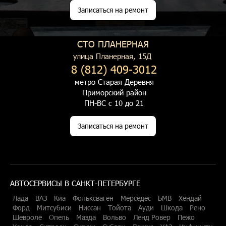
Записаться на ремонт
СТО ПЛАНЕРНАЯ
улица Планерная, 15Д
8 (812) 409-3012
метро Старая Деревня
Приморский район
ПН-ВС с 10 до 21
Записаться на ремонт
АВТОСЕРВИСЫ В САНКТ-ПЕТЕРБУРГЕ
Лада
ВАЗ
Киа
Фольксваген
Мерседес
БМВ
Хендай
Форд
Митсубиси
Ниссан
Тойота
Ауди
Шкода
Рено
Шевроле
Опель
Мазда
Вольво
Ленд Ровер
Пежо