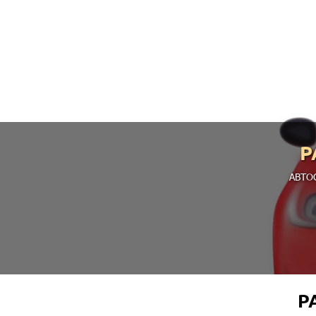
Р
АВТО
Р