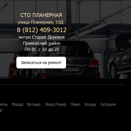
СТО ПЛАНЕРНАЯ
улица Планерная, 15Д
8 (812) 409-3012
метро Старая Деревня
Приморский район
ПН-ВС с 10 до 21
Записаться на ремонт
пель
Мазда
Вольво
Ленд Ровер
Пежо
Хонда
Ситроен
ар