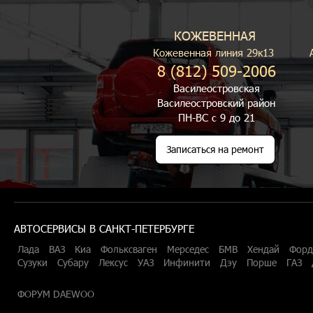
КОЖЕВЕННАЯ
Кожевенная линия 29к13
8 (812) 509-2006
Василеостровская
Василеостровский район
ПН-ВС с 9 до 21
Записаться на ремонт
АВТОСЕРВИСЫ В САНКТ-ПЕТЕРБУРГЕ
Лада
ВАЗ
Киа
Фольксваген
Мерседес
БМВ
Хендай
Форд
Сузуки
Субару
Лексус
УАЗ
Инфинити
Дэу
Порше
ГАЗ
ФОРУМ DAEWOO