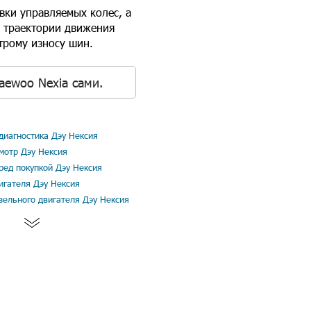
вки управляемых колес, а
и траектории движения
трому износу шин.
aewoo Nexia сами.
иагностика Дэу Нексия
мотр Дэу Нексия
ред покупкой Дэу Нексия
игателя Дэу Нексия
зельного двигателя Дэу Нексия