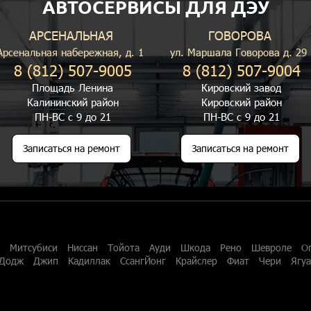
АВТОСЕРВИСЫ ДЛЯ ДЭУ
АРСЕНАЛЬНАЯ
ГОВОРОВА
Арсенальная набережная, д. 1
ул. Маршала Говорова д. 29
8 (812) 507-9005
8 (812) 507-9004
Площадь Ленина
Кировский завод
Калининский район
Кировский район
ПН-ВС с 9 до 21
ПН-ВС с 9 до 21
Записаться на ремонт
Записаться на ремонт
Митсубиси
Ниссан
Тойота
Ауди
Шкода
Рено
Шевроле
О
Додж
Джип
Кадиллак
СсангЙонг
Крайслер
Фиат
Чери
Ягу