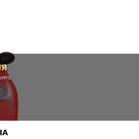
ИЯ
УРГЕ.
IA