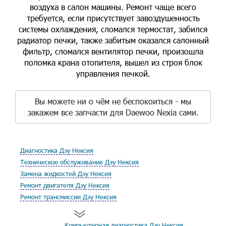
воздуха в салон машины. Ремонт чаще всего
требуется, если присутствует завоздушенность
системы охлаждения, сломался термостат, забился
радиатор печки, также забитым оказался салонный
фильтр, сломался вентилятор печки, произошла
поломка крана отопителя, вышел из строя блок
управления печкой.
Вы можете ни о чём не беспокоиться - мы
закажем все запчасти для Daewoo Nexia сами.
Диагностика Дэу Нексия
Техническое обслуживание Дэу Нексия
Замена жидкостей Дэу Нексия
Ремонт двигателя Дэу Нексия
Ремонт трансмиссии Дэу Нексия
Компьютерная диагностика Дэу Нексия