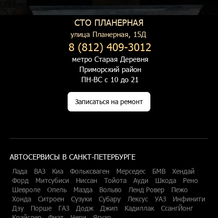
СТО ПЛАНЕРНАЯ
улица Планерная, 15Д
8 (812) 409-3012
метро Старая Деревня
Приморский район
ПН-ВС с 10 до 21
Записаться на ремонт
АВТОСЕРВИСЫ В САНКТ-ПЕТЕРБУРГЕ
Лада
ВАЗ
Киа
Фольксваген
Мерседес
БМВ
Хендай
Форд
Митсубиси
Ниссан
Тойота
Ауди
Шкода
Рено
Шевроле
Опель
Мазда
Вольво
Ленд Ровер
Пежо
Хонда
Ситроен
Сузуки
Субару
Лексус
УАЗ
Инфинити
Дэу
Порше
ГАЗ
Додж
Джип
Кадиллак
СсангЙонг
Крайслер
Фиат
Чери
Ягуар