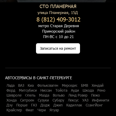
СТО ПЛАНЕРНАЯ
улица Планерная, 15Д
8 (812) 409-3012
метро Старая Деревня
Приморский район
ПН-ВС с 10 до 21
Записаться на ремонт
АВТОСЕРВИСЫ В САНКТ-ПЕТЕРБУРГЕ
Лада
ВАЗ
Киа
Фольксваген
Мерседес
БМВ
Хендай
Форд
Митсубиси
Ниссан
Тойота
Ауди
Шкода
Рено
Шевроле
Опель
Мазда
Вольво
Ленд Ровер
Пежо
Хонда
Ситроен
Сузуки
Субару
Лексус
УАЗ
Инфинити
Дэу
Порше
ГАЗ
Додж
Джип
Кадиллак
СсангЙонг
Крайслер
Фиат
Чери
Ягуар