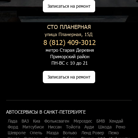
Записаться на ремонт
СТО ПЛАНЕРНАЯ
улица Планерная, 15Д
8 (812) 409-3012
метро Старая Деревня
Приморский район
ПН-ВС с 10 до 21
Записаться на ремонт
АВТОСЕРВИСЫ В САНКТ-ПЕТЕРБУРГЕ
Лада
ВАЗ
Киа
Фольксваген
Мерседес
БМВ
Хендай
Форд
Митсубиси
Ниссан
Тойота
Ауди
Шкода
Рено
Шевроле
Опель
Мазда
Вольво
Ленд Ровер
Пежо