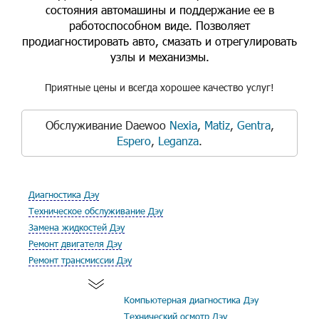
состояния автомашины и поддержание ее в
работоспособном виде. Позволяет
продиагностировать авто, смазать и отрегулировать
узлы и механизмы.
Приятные цены и всегда хорошее качество услуг!
Обслуживание Daewoo
Nexia
,
Matiz
,
Gentra
,
Espero
,
Leganza
.
Диагностика Дэу
Техническое обслуживание Дэу
Замена жидкостей Дэу
Ремонт двигателя Дэу
Ремонт трансмиссии Дэу
Компьютерная диагностика Дэу
Технический осмотр Дэу