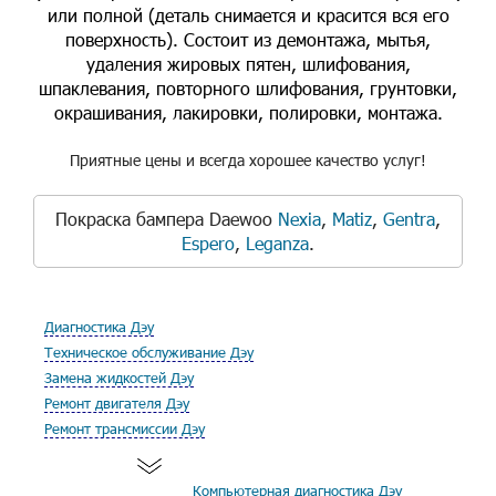
или полной (деталь снимается и красится вся его
поверхность). Состоит из демонтажа, мытья,
удаления жировых пятен, шлифования,
шпаклевания, повторного шлифования, грунтовки,
окрашивания, лакировки, полировки, монтажа.
Приятные цены и всегда хорошее качество услуг!
Покраска бампера Daewoo
Nexia
,
Matiz
,
Gentra
,
Espero
,
Leganza
.
Диагностика Дэу
Техническое обслуживание Дэу
Замена жидкостей Дэу
Ремонт двигателя Дэу
Ремонт трансмиссии Дэу
Компьютерная диагностика Дэу