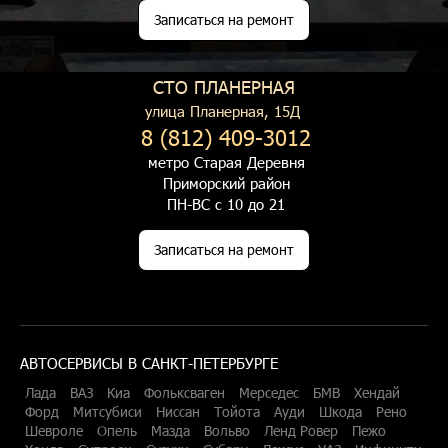
Записаться на ремонт
СТО ПЛАНЕРНАЯ
улица Планерная, 15Д
8 (812) 409-3012
метро Старая Деревня
Приморский район
ПН-ВС с 10 до 21
Записаться на ремонт
АВТОСЕРВИСЫ В САНКТ-ПЕТЕРБУРГЕ
Лада
ВАЗ
Киа
Фольксваген
Мерседес
БМВ
Хендай
Форд
Митсубиси
Ниссан
Тойота
Ауди
Шкода
Рено
Шевроле
Опель
Мазда
Вольво
Ленд Ровер
Пежо