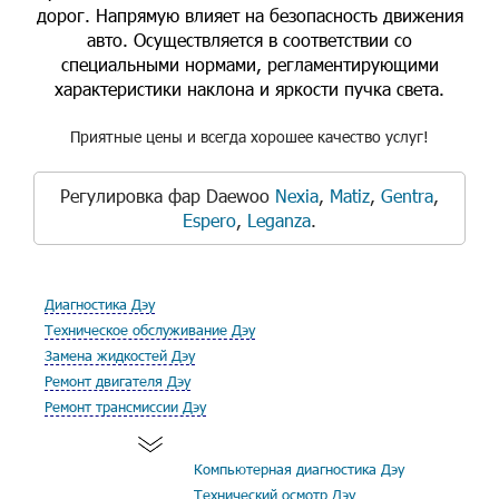
дорог. Напрямую влияет на безопасность движения
авто. Осуществляется в соответствии со
специальными нормами, регламентирующими
характеристики наклона и яркости пучка света.
Приятные цены и всегда хорошее качество услуг!
Регулировка фар Daewoo
Nexia
,
Matiz
,
Gentra
,
Espero
,
Leganza
.
Диагностика Дэу
Техническое обслуживание Дэу
Замена жидкостей Дэу
Ремонт двигателя Дэу
Ремонт трансмиссии Дэу
Компьютерная диагностика Дэу
Технический осмотр Дэу