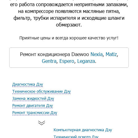
его работа сопровождается неприятными запахами,
на компрессоре появляются масляные пятна,
фильтр, трубки испарителя и исходящие шланги
обмерзают.
Приятные цены и всегда хорошее качество услуг!
Ремонт кондиционера Daewoo
Nexia
,
Matiz
,
Gentra
,
Espero
,
Leganza
.
Диагностика Дэу
Техническое обслуживание Дэу
Замена жидкостей Дэу
Ремонт двигателя Дэу
Ремонт трансмиссии Дэу
Компьютерная диагностика Дэу
Технический осмотр Дэу