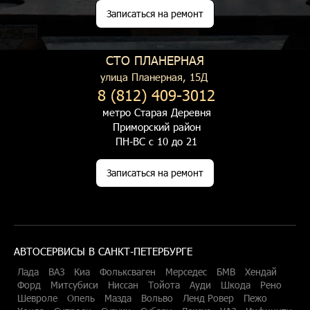
Записаться на ремонт
СТО ПЛАНЕРНАЯ
улица Планерная, 15Д
8 (812) 409-3012
метро Старая Деревня
Приморский район
ПН-ВС с 10 до 21
Записаться на ремонт
АВТОСЕРВИСЫ В САНКТ-ПЕТЕРБУРГЕ
Лада
ВАЗ
Киа
Фольксваген
Мерседес
БМВ
Хендай
Форд
Митсубиси
Ниссан
Тойота
Ауди
Шкода
Рено
Шевроле
Опель
Мазда
Вольво
Ленд Ровер
Пежо